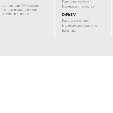
Принципы работы
Соглашение Об условиях
Менеджмент качества
использования Личного
кабинета Клиента
КАРЬЕРА
Работа в компании
Молодым специалистам
Вакансии