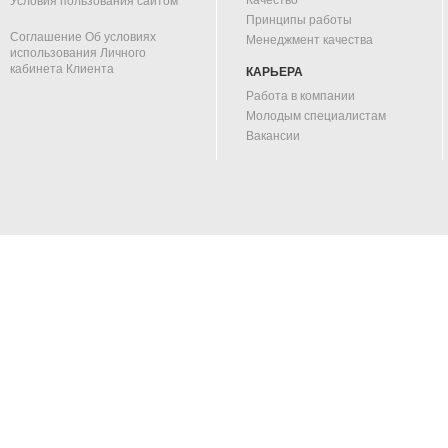
Качество
Условия пользования сайтом
Принципы работы
Соглашение Об условиях
Менеджмент качества
использования Личного
кабинета Клиента
КАРЬЕРА
Работа в компании
Молодым специалистам
Вакансии