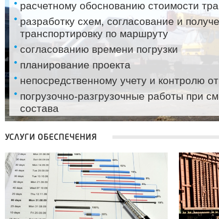
расчетному обоснованию стоимости тра
разработку схем, согласование и полу
транспортировку по маршруту
согласованию времени погрузки
планирование проекта
непосредственному учету и контролю от
погрузочно-разгрузочные работы при с
состава
оплата провозных платежей
УСЛУГИ ОБЕСПЕЧЕНИЯ
информационному обеспечению трансп