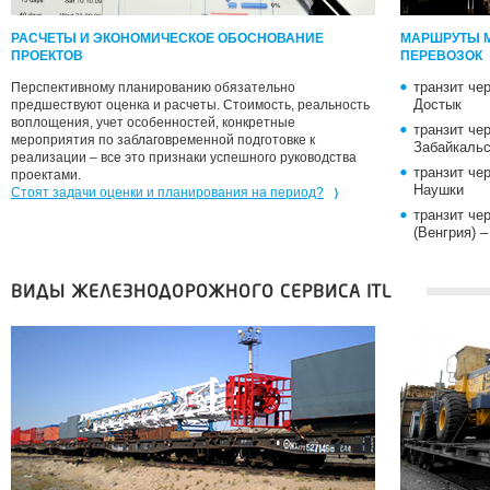
РАСЧЕТЫ И ЭКОНОМИЧЕСКОЕ ОБОСНОВАНИЕ
МАРШРУТЫ 
ПРОЕКТОВ
ПЕРЕВОЗОК
транзит че
Перспективному планированию обязательно
Достык
предшествуют оценка и расчеты. Стоимость, реальность
воплощения, учет особенностей, конкретные
транзит че
мероприятия по заблаговременной подготовке к
Забайкальс
реализации – все это признаки успешного руководства
транзит че
проектами.
Наушки
Стоят задачи оценки и планирования на период?
транзит че
(Венгрия) –
ВИДЫ ЖЕЛЕЗНОДОРОЖНОГО СЕРВИСА ITL